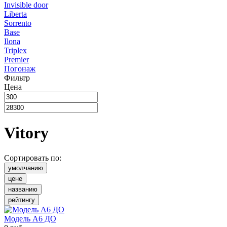
Invisible door
Liberta
Sorrento
Base
Ilona
Triplex
Premier
Погонаж
Фильтр
Цена
Vitory
Сортировать по:
умолчанию
цене
названию
рейтингу
Модель А6 ДО