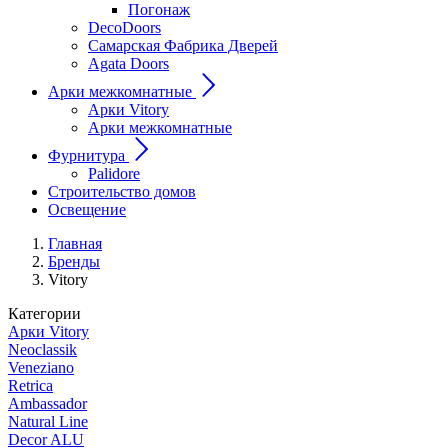
Погонаж
DecoDoors
Самарская Фабрика Дверей
Agata Doors
Арки межкомнатные
Арки Vitory
Арки межкомнатные
Фурнитура
Palidore
Строительство домов
Освещение
Главная
Бренды
Vitory
Категории
Арки Vitory
Neoclassik
Veneziano
Retrica
Ambassador
Natural Line
Decor ALU