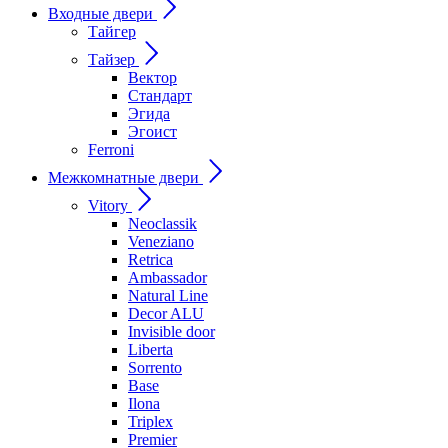
Входные двери
Тайгер
Тайзер
Вектор
Стандарт
Эгида
Эгоист
Ferroni
Межкомнатные двери
Vitory
Neoclassik
Veneziano
Retrica
Ambassador
Natural Line
Decor ALU
Invisible door
Liberta
Sorrento
Base
Ilona
Triplex
Premier